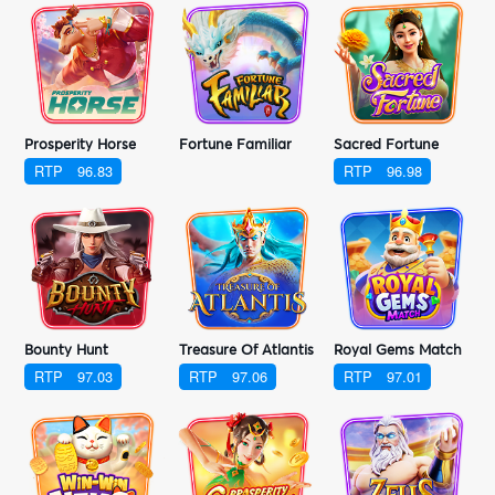
Prosperity Horse
Fortune Familiar
Sacred Fortune
RTP
96.83
RTP
96.98
Bounty Hunt
Treasure Of Atlantis
Royal Gems Match
RTP
97.03
RTP
97.06
RTP
97.01