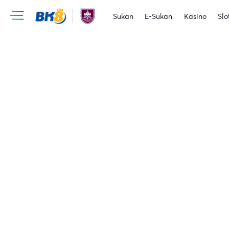
Sukan
E-Sukan
Kasino
Slo